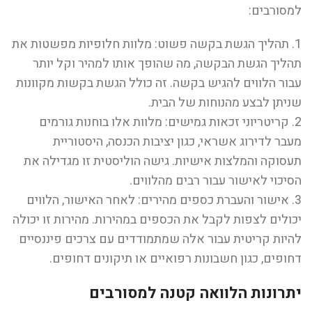
למסורבים:
1. תהליך הגשת בקשה פשוט: מלוות חלופיות מפשטות את
תהליך הגשת הבקשה, מה שהופך אותו למהיר וקל יותר
עבור הלווים להגיש בקשה. זה כולל הגשת בקשות מקוונות
שניתן לבצע מהנוחות של הבית.
2. קריטריוני זכאות גמישים: מלוות אלו בוחנות גורמים
מעבר לדירוג אשראי, כגון יציבות הכנסה, היסטוריית
תעסוקה והמלצות אישיות. גישה הוליסטית זו מגדילה את
הסיכוי לאישור עבור רבים מהלווים.
3. אישור והעברת כספים מהירים: לאחר האישור, הלווים
יכולים לצפות לקבל את הכספים במהירות. מהירות זו יכולה
להיות קריטית עבור אלה שמתמודדים עם צרכים פיננסיים
דחופים, כגון חשבונות רפואיים או תיקונים דחופים.
יתרונות הלוואה קטנה למסורבים