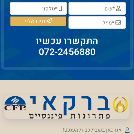
חזרו אליי
התקשרו עכשיו
072-2456880
אנו כאן בשבילכם ולמענכם!