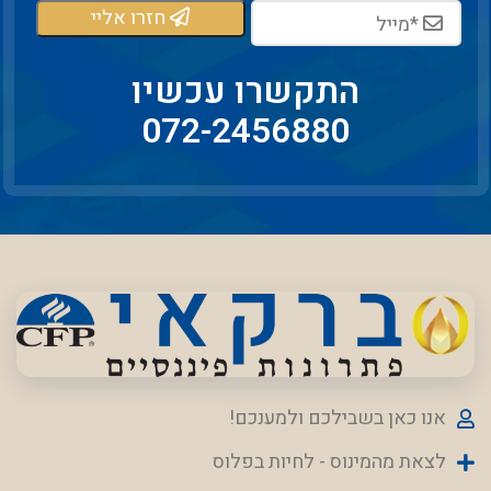
חזרו אליי
התקשרו עכשיו
072-2456880
אנו כאן בשבילכם ולמענכם!
לצאת מהמינוס - לחיות בפלוס